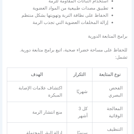
استخدام النباتات المقاومة للرمة
تطبيق مصدات طبيعية من المواد العضوية
الحفاظ على نظافة التربة وتهويتها بشكل منتظم
إزالة المخلفات العضوية التي تجذب الرمة
برامج المتابعة الدورية
للحفاظ على مساحة خضراء صحية، اتبع برامج متابعة دورية.
تشمل:
نوع المتابعة
التكرار
الهدف
الفحص
اكتشاف علامات الإصابة
شهريًا
البصري
المبكرة
المعالجة
كل 3
منع انتشار الرمة
الوقائية
أشهر
التنظيف
سنويًا
إزالة البؤر المحتملة