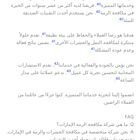
40
وخدماتها المميزة
. فريقنا لديه أكثر من عشر سنوات من الخبرة
40
في مكافحة الرمة
. نحن نستخدم أحدث التقنيات الصديقة
40
للبيئة
.
41
هدفنا هو رضا العملاء والحفاظ على بيئة نظيفة
. نقدم حلولاً
41
مبتكرة لمكافحة النمل والحشرات الأخرى
. نضمن نتائج فعالة
41
وعدم عودة المشكلة
.
42
نحن نؤمن بالجودة والفعالية في خدماتنا
. نقدم الاستشارات
40
المجانية لتحسين تجربة كل عميل
. ندعم عملائنا على مدار
40
الساعة
.
انضموا إلينا لتجربة خدماتنا المتميزة. كنوا جزءًا من عائلتنا من
العملاء الراضين.
FAQ
Q: ما هي شركة مكافحة الرمة الإمارات؟
A: نحن شركة متخصصة في مكافحة الحشرات والرمة في الإمارات.
نقدم خدمات فعّالة باستخدام أحدث التقنيات.