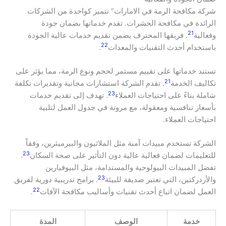
شركة مكافحة الرمة في الامارات” تتميز كواحدة من الشركات
الرائدة في مكافحة الحشرات. تقدم خدماتها بضمان جودة
21
وفعالية
. فريقها المحترف يضمن تقديم خدمات عالية الجودة
22
باستخدام أحدث التقنيات والمعدات
.
تستند خدماتها على تقييم مستمر لحجم ونوع الرمة، مما يؤثر على
21
تكاليف الخدمة
. تقدم الشركة استشارات مجانية وتقديرات تكلفة
23
شاملة بناءً على احتياجات العملاء
. تهدف إلى تقديم خدمات
بأسعار تنافسية ومعقولة، مع مرونة في جدول العمل لتلبية
احتياجات العملاء.
الشركة تستخدم مبيدات آمنة مثل الملاثيون والبيرميثرين، وفقاً
23
للتعليمات لضمان فعالية عالية دون التأثير على صحة السكان
.
تفضل المبيدات البيولوجية والمستدامة، مثل البيوفيارين
23
والأزدركتين، التي تعتبر صديقة للبيئة
. برامج تدريبية دورية لفريق
22
العمل لضمان اتباع أحدث تقنيات وأساليب مكافحة الآفات
.
خدمة
الوصف
المدة