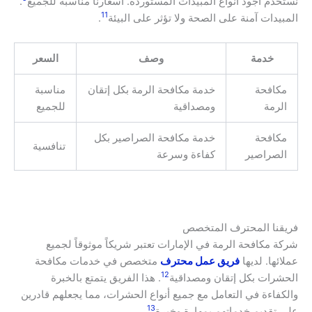
نستخدم أجود أنواع المبيدات المستوردة. أسعارنا مناسبة للجميع
.
11
المبيدات آمنة على الصحة ولا تؤثر على البيئة
.
خدمة
وصف
السعر
مكافحة
خدمة مكافحة الرمة بكل إتقان
مناسبة
الرمة
ومصداقية
للجميع
مكافحة
خدمة مكافحة الصراصير بكل
تنافسية
الصراصير
كفاءة وسرعة
فريقنا المحترف المتخصص
شركة مكافحة الرمة في الإمارات تعتبر شريكاً موثوقاً لجميع
عملائها. لديها
فريق عمل محترف
متخصص في خدمات مكافحة
12
الحشرات بكل إتقان ومصداقية
. هذا الفريق يتمتع بالخبرة
والكفاءة في التعامل مع جميع أنواع الحشرات، مما يجعلهم قادرين
13
على تقديم خدماتهم بمهارة وخبرة
.